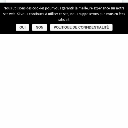
Nous utilisons des cookies pour vous garantir la meilleure expérience sur notre
site web. Si vous continuez à utiliser ce site, nous supposerons que vous en êtes
satisfait.
INTELLIGENCE DE LA DONNÉE
OUI
NON
POLITIQUE DE CONFIDENTIALITÉ
Les données sont incontournables dans la bonne
gestion de la performance. Nous agrégeons et
structurons les données énergétiques et
patrimoniales grâce à la
Virtual Building Platform
et
Odyssée
pour rendre intelligibles les stratégies de
décarbonation à l’échelle du bâtiment et du
patrimoine.